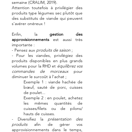
semaine (CRALIM, 2019).
Attention toutefois à privilégier des
produits type légumes sec plutôt que
des substituts de viande qui peuvent
s'avérer onéreux !
Enfin, la
gestion des
approvisionnements
est aussi très
importante :
- Pensez aux
produits de saison
;
- Pour les viandes, privilégiez des
produits disponibles en plus grands
volumes pour la RHD et
équilibrez vos
commandes de morceaux
pour
diminuer le surcoût à l'achat ;
Exemple 1 : viande hachée de
bœuf, sauté de porc, cuisses
de poulet...
Exemple 2 : en poulet, achetez
les mêmes quantités de
cuisses/filets ou de pilons/
hauts de cuisses.
- Diversifiez la
présentation des
produits
afin de gérer vos
approvisionnements dans le temps,