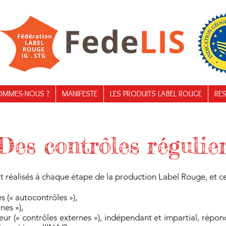
OMMES-NOUS ?
MANIFESTE
LES PRODUITS LABEL ROUGE
RES
Des contrôles régulie
réalisés à chaque étape de la production Label Rouge, et ce 
s (« autocontrôles »),
nes »),
eur (« contrôles externes »), indépendant et impartial, répo